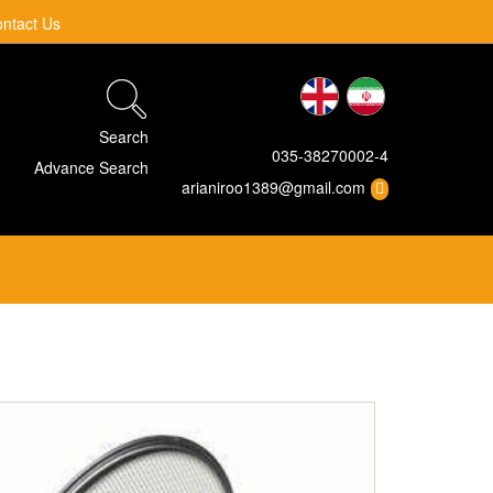
ntact Us
Search
035-38270002-4
Advance Search
arianiroo1389@gmail.com