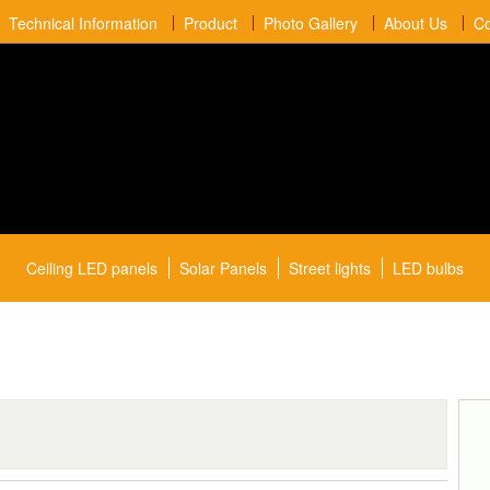
Technical Information
Product
Photo Gallery
About Us
Co
Ceiling LED panels
Solar Panels
Street lights
LED bulbs