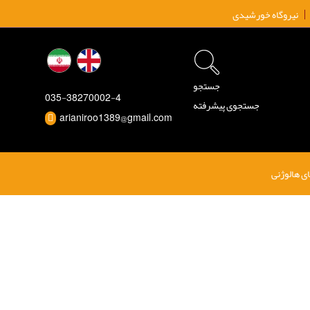
نیروگاه خورشیدی
جستجو
035-38270002-4
جستجوی پیشرفته
arianiroo1389@gmail.com
ی هالوژنی