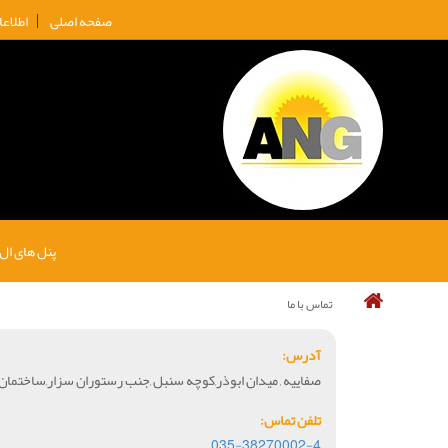
صفحه اصلی
اطلاع
پنل های ال
تماس با ما
آدرس:
صفاییه , میدان ابوذر,کوچه سنبل ,جنب رستوران سزار,ساختمان 
تلفن تماس:
035-38270002-4