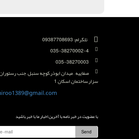
تلگرام: 09387708693
035-38270002-4
035-38270003
صفاییه , میدان ابوذر,کوچه سنبل ,جنب رستوران
سزار,ساختمان اسکان 1
niroo1389@gmail.com
با عضویت در خبر نامه با آخرین اخبار ما با خبر باشید