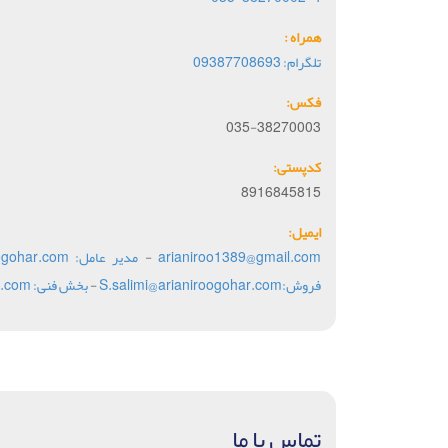
همراه :
تلگرام: 09387708693
فکس:
035-38270003
کدپستی:
8916845815
ایمیل:
arianiroo1389@gmail.com
-
مدير عامل: M.R.sadeghi@arianiroogohar.com
فروش:S.salimi@arianiroogohar.com
-
بخش فنی: A.fallahati@arianiroogohar.com
تماس با ما