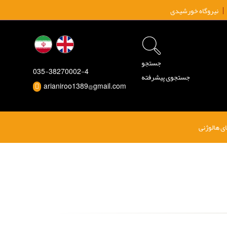
نیروگاه خورشیدی
جستجو
035-38270002-4
جستجوی پیشرفته
arianiroo1389@gmail.com
ی هالوژنی