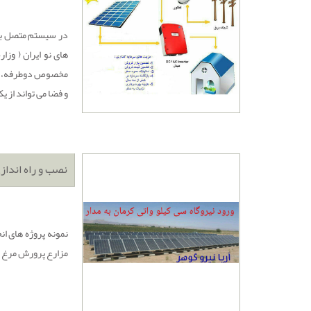
در سیستم متصل به 
های نو ایران ( وز
مخصوص دوطرفه، به 
و فضا می تواند از یک تا 20 کیلووات در خانه نیروگاه اح
نصب و راه انداز
مزارع پرورش مرغ و شتر مرغ با توان نامی 4 کیلو وات 