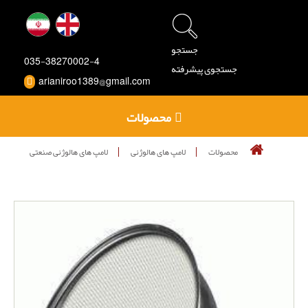
جستجو
035-38270002-4
جستجوی پیشرفته
arianiroo1389@gmail.com
محصولات
محصولات
لامپ های هالوژنی
لامپ های هالوژنی صنعتی