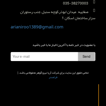
035-38270003
صفاییه , میدان ابوذر,کوچه سنبل ,جنب رستوران
سزار,ساختمان اسکان 1
arianiroo1389@gmail.com
با عضویت در خبر نامه با آخرین اخبار ما با خبر باشید
تمامی حقوق این سایت برای شرکت آریا نیرو گوهر محفوظ می باشد. |
فراصدر