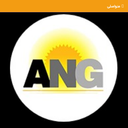
منواصلی