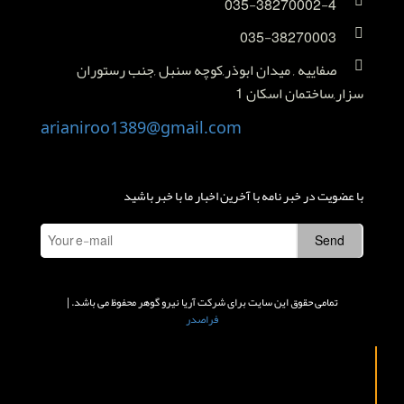
035-38270002-4
035-38270003
صفاییه , میدان ابوذر,کوچه سنبل ,جنب رستوران
سزار,ساختمان اسکان 1
arianiroo1389@gmail.com
با عضویت در خبر نامه با آخرین اخبار ما با خبر باشید
تمامی حقوق این سایت برای شرکت آریا نیرو گوهر محفوظ می باشد. |
فراصدر