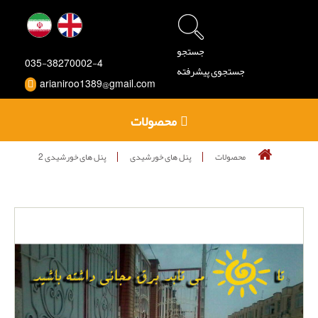
جستجو
035-38270002-4
جستجوی پیشرفته
arianiroo1389@gmail.com
محصولات
محصولات
پنل های خورشیدی
پنل های خورشیدی 2