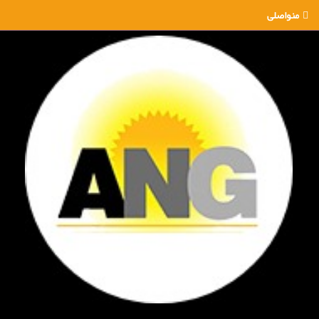
منواصلی