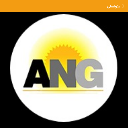
منواصلی