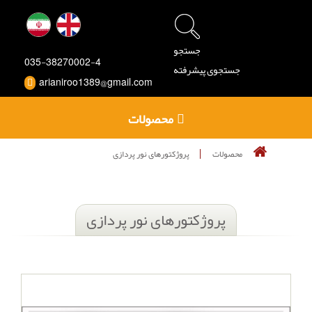
جستجو
035-38270002-4
جستجوی پیشرفته
arianiroo1389@gmail.com
محصولات
محصولات
پروژکتورهای نور پردازی
پروژکتورهای نور پردازی