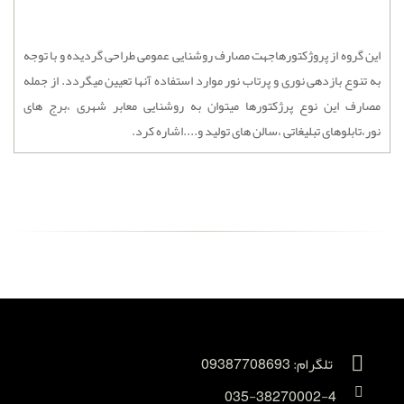
این گروه از پروژکتورهاجهت مصارف روشنایی عمومی طراحی گردیده و با توجه
به تنوع بازدهی نوری و پرتاب نور موارد استفاده آنها تعیین میگردد. از جمله
مصارف این نوع پرژکتورها میتوان به روشنایی معابر شهری ،برج های
نور،تابلوهای تبلیغاتی ،سالن های تولید و....اشاره کرد.
تلگرام: 09387708693
035-38270002-4