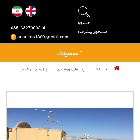
جستجو
035-38270002-4
جستجوی پیشرفته
arianiroo1389@gmail.com
محصولات
محصولات
پنل های خورشیدی
پنل های خورشیدی 1