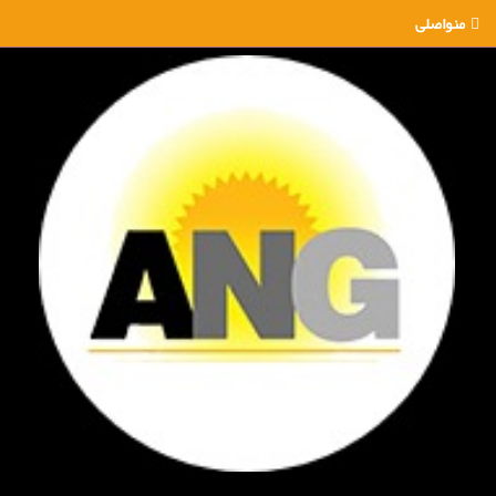
منواصلی