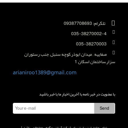
تلگرام: 09387708693
035-38270002-4
035-38270003
صفاییه , میدان ابوذر,کوچه سنبل ,جنب رستوران
سزار,ساختمان اسکان 1
arianiroo1389@gmail.com
با عضویت در خبر نامه با آخرین اخبار ما با خبر باشید
تمامی حقوق این سایت برای شرکت آریا نیرو گوهر محفوظ می باشد. |