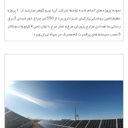
نمونه پروژه های انجام شده توسط شرکت آریا نیرو گوهرعبارتند از: 1 پروژه
عظیم تامین روشنایی پارکهای شهرداری یزد از 550 تیر چراغ خورشیدی 2 برق
رسانی به تعدادی مزارع پرورش مرغ و شتر مرغ با توان نامی 4 کیلو وات وبالاتر
3 نصب سیستم های پرقدرت کم مصرف در سپاه تهران ویزد.