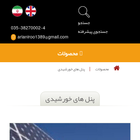
جستجو
035-38270002-4
جستجوی پیشرفته
arianiroo1389@gmail.com
محصولات
محصولات
پنل های خورشیدی
پنل های خورشیدی