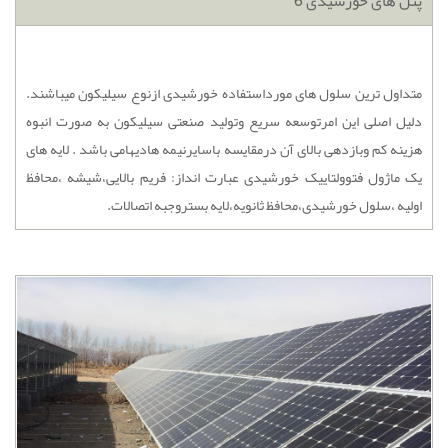
پنل های خورشیدی 6
متداول ترین سلول های مورداستفاده خورشیدی ازنوع سیلیکون میباشند.
دلیل اصلی این امرتوسعه سریع وتولید صنعتی سیلیکون به صورت انبوه
هزینه کم وبازدهی بالای آن درمقایسه باسایرنیمه هادیهامی باشد . لایه های
یک ماژول فتوولتاییک خورشیدی عبارت انداز: فریم بالایی،شیشه ،محافظ
اولیه ،سلول خورشیدی،محافظ ثانویه،لایه بستروجبه اتصالات.