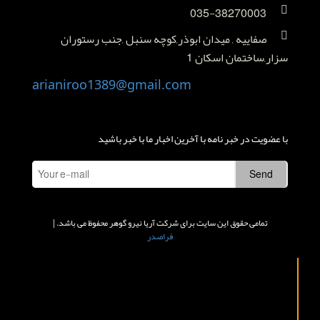
035-38270003
صفاییه , میدان ابوذر,کوچه سنبل ,جنب رستوران
سزار,ساختمان اسکان 1
arianiroo1389@gmail.com
با عضویت در خبر نامه با آخرین اخبار ما با خبر باشید
تمامی حقوق این سایت برای شرکت آریا نیرو گوهر محفوظ می باشد. |
فراصدر