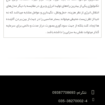
تکنولوژی یکی از بهترین راه‌های تولید انرژی و برق در مقایسه با دیگر مدل‌های
انتقال انرژی از نظر هزینه، حمل‌ونقل، نگهداری و عوامل مشابه میباشد که نه
تنها از تظر زیست محیطی میتواند بستر مناسبی را در جهت از بین بردن آلاینده
ها ایجاد کند بلکه از جهت سودآوری بصورت دراز مدت و دائمی برای سرمایه
گذار میتواند نقش به سزایی را داشته باشد .
تلگرام: 09387708693
035-38270002-4