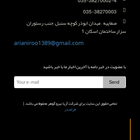
035-38270002-4
035-38270003
صفاییه , میدان ابوذر,کوچه سنبل ,جنب رستوران
سزار,ساختمان اسکان 1
arianiroo1389@gmail.com
با عضویت در خبر نامه با آخرین اخبار ما با خبر باشید
تمامی حقوق این سایت برای شرکت آریا نیرو گوهر محفوظ می باشد. |
فراصدر