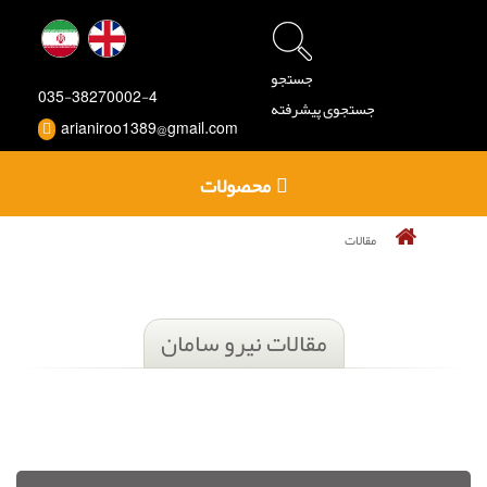
جستجو
035-38270002-4
جستجوی پیشرفته
arianiroo1389@gmail.com
محصولات
مقالات
مقالات نیرو سامان