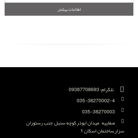
اطلاعات بیشتر
تلگرام: 09387708693
035-38270002-4
035-38270003
صفاییه , میدان ابوذر,کوچه سنبل ,جنب رستوران
سزار,ساختمان اسکان 1